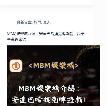
最新文章
,
熱門
,
真人
MBM娛樂城介紹：安達巴哈撲克牌遊戲！高賠
率贏百家樂