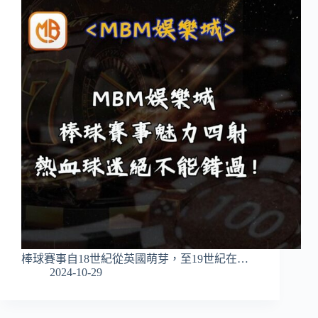
棒球賽事自18世紀從英國萌芽，至19世紀在…
2024-10-29