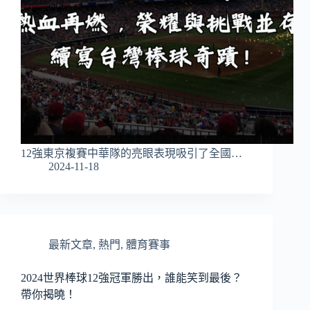
12強東京複賽中華隊的亮眼表現吸引了全國…
2024-11-18
最新文章
,
熱門
,
體育賽事
2024世界棒球12強冠軍勝出，誰能笑到最後？
帶你揭曉！