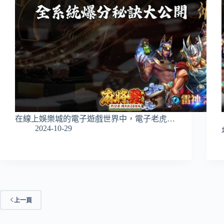
在線上娛樂城的電子遊戲世界中，電子老虎…
2024-10-29
上一頁