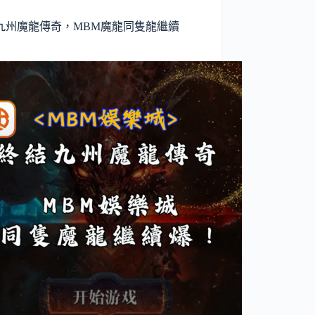
九州魔龍傳奇，MBM魔龍同隻龍繼續