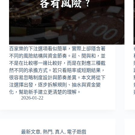
百家樂的下注選項看似簡單，實際上卻隱含著
不同的風險結構與資金節奏。莊、閒與和，並
不是在比較哪一邊比較好，而是在對應三種截
然不同的承擔方式。若只看賠率或短期結果，
很容易忽略制度設計與節奏差異。本文將從下
注選擇出發，逐步拆解規則、抽水與資金變
化，幫助新手建立更清楚的理解。
2026-01-22
最新文章
,
熱門
,
真人
,
電子遊戲