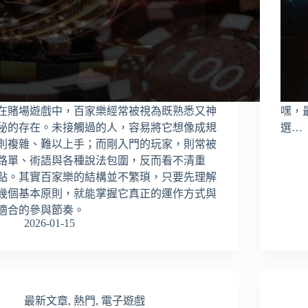
在賭場遊戲中，百家樂經常被視為既熟悉又神
嘿，
秘的存在。未接觸過的人，容易將它想像成規
選…
則複雜、難以上手；而剛入門的玩家，則常被
路單、術語與各種說法包圍，反而看不清重
點。其實百家樂的結構並不繁瑣，只要先理解
幾個基本原則，就能掌握它真正的運作方式與
適合的參與節奏。
2026-01-15
最新文章
,
熱門
,
電子遊戲