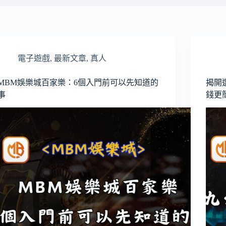
電子遊戲
,
最新文章
,
真人
MBM娛樂城百家樂：6個入門前可以先知道的
揭開
事
錢更