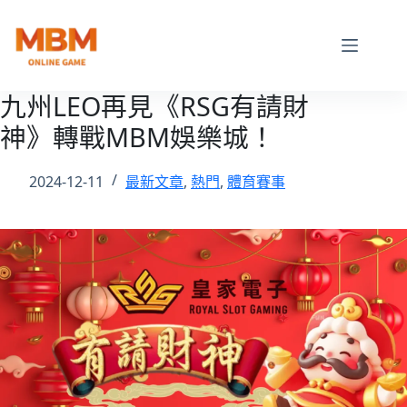
跳
至
主
要
內
九州LEO再見《RSG有請財
容
神》轉戰MBM娛樂城！
2024-12-11
最新文章
,
熱門
,
體育賽事