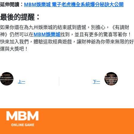
延伸閱讀：
MBM娛樂城 電子老虎機全系統爆分秘訣大公開
最後的提醒：
如果你還在為九州娛樂城的結束感到遺憾，別擔心，《有請財
神》仍然可以在
MBM娛樂城
找到，並且有更多的驚喜等著你！
快來加入我們，體驗這款經典遊戲，讓財神爺為你帶來無限的好
運與大獎吧！
上一
下一