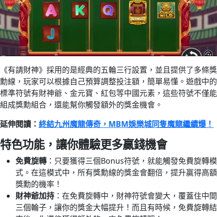
《有請財神》採用的是經典的五輪三行設置，並且提供了多條獎
勳線，玩家可以根據自己預算調整投注額，簡單易懂。遊戲中的
標準符號有財神爺、金元寶、紅包等中國元素，這些符號不僅能
組成獎勳組合，還能幫你觸發額外的獎金機會。
延伸閱讀：
終結九州魔龍傳奇，MBM娛樂城同隻魔龍繼續爆！
特色功能，讓你體驗更多贏錢機會
免費旋轉
：只要獲得三個Bonus符號，就能觸發免費旋轉模
式。在這模式中，所有獎勳線的獎金會翻倍，提升贏得高額
獎勳的機率！
財神爺加持
：在免費旋轉中，財神符號會變大，覆蓋住中間
三個輪子，讓你的獎金大幅提升！而且有時候，免費旋轉結