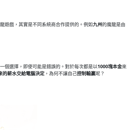
龍遊戲，其實是不同系統商合作提供的。例如
九州
的魔龍是由
一個選擇，即使可能是錯誤的。對於每次都是以
1000塊本金
來
來的薪水交給電腦決定
，為何不讓自己
控制輸贏
呢？