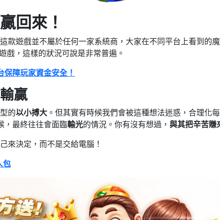
贏回來！
這款遊戲並不屬於任何一家系統商，大家在不同平台上看到的魔
遊戲，這樣的狀況可說是非常普遍。
台保障玩家資金安全！
輸贏
型的
以小搏大
。但其實有時候我們會被這種想法迷惑，合理化每
候，最終往往會面臨
輸光
的情況。你有沒有想過，
與其把辛苦賺
己來決定，而不是交給電腦！
人包