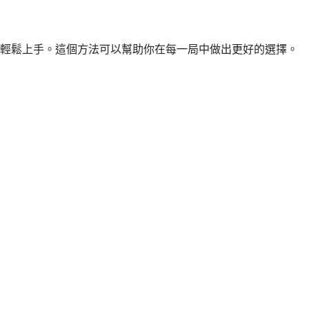
能輕鬆上手。這個方法可以幫助你在每一局中做出更好的選擇。