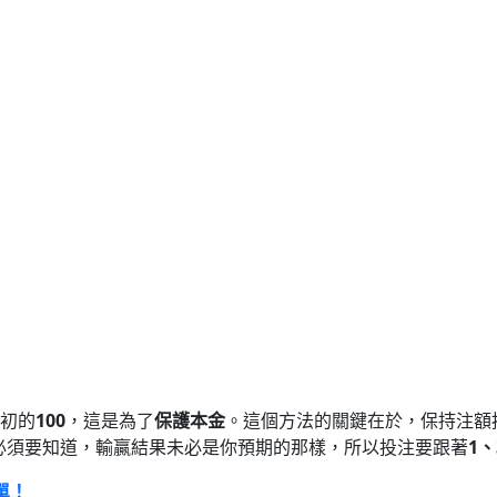
初的
100
，這是為了
保護本金
。這個方法的關鍵在於，保持注額
必須要知道，輸贏結果未必是你預期的那樣，所以投注要跟著
1
單！