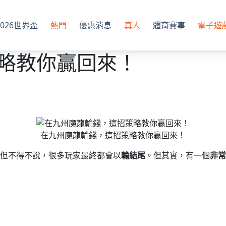
2026世界盃
熱門
優惠消息
真人
體育賽事
電子遊
略教你贏回來！
在九州魔龍輸錢，這招策略教你贏回來！
但不得不說，很多玩家最終都會以
輸結尾
。但其實，有一個
非常