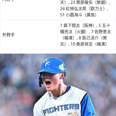
天）, 23 栗原陵矢（軟銀）,
24 紅林弘太郎（歐力士）,
51 小園海斗（廣島）
1 森下翔太（阪神）, 5 五十
幡亮汰（火腿）, 7 佐野恵太
外野手
（橫濱）, 8 辰己涼介（樂
天）, 10 桑原将志（橫濱）