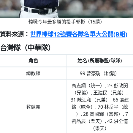
韓職今年最多勝的投手郭彬（15勝）
資料來源：
世界棒球12強賽各隊名單大公開(B組)
台灣隊（中華隊）
角色
姓名 (所屬聯盟/球隊)
總教練
99 曾豪駒（桃猿）
高志綱（統一）, 23 彭政閔
（兄弟）, 王建民（兄弟）,
31 陳江和（兄弟）, 66 張建
教練團
銘（味全）, 70 林岳平（統
一）, 28 高國輝（富邦）, 7
劉品辰（樂天）, 42 洪全億
（樂天）