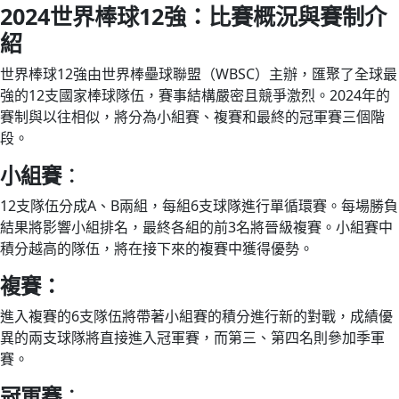
2024世界棒球12強：比賽概況與賽制介
紹
世界棒球12強由世界棒壘球聯盟（WBSC）主辦，匯聚了全球最
強的12支國家棒球隊伍，賽事結構嚴密且競爭激烈。2024年的
賽制與以往相似，將分為小組賽、複賽和最終的冠軍賽三個階
段。
小組賽
：
12支隊伍分成A、B兩組，每組6支球隊進行單循環賽。每場勝負
結果將影響小組排名，最終各組的前3名將晉級複賽。小組賽中
積分越高的隊伍，將在接下來的複賽中獲得優勢。
複賽：
進入複賽的6支隊伍將帶著小組賽的積分進行新的對戰，成績優
異的兩支球隊將直接進入冠軍賽，而第三、第四名則參加季軍
賽。
冠軍賽
：