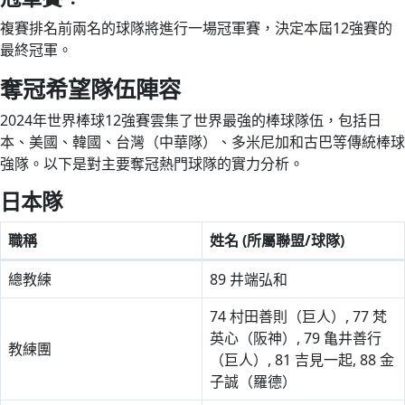
複賽排名前兩名的球隊將進行一場冠軍賽，決定本屆12強賽的
最終冠軍。
奪冠希望隊伍陣容
2024年世界棒球12強賽雲集了世界最強的棒球隊伍，包括日
本、美國、韓國、台灣（中華隊）、多米尼加和古巴等傳統棒球
強隊。以下是對主要奪冠熱門球隊的實力分析。
日本隊
職稱
姓名 (所屬聯盟/球隊)
總教練
89 井端弘和
74 村田善則（巨人）, 77 梵
英心（阪神）, 79 亀井善行
教練團
（巨人）, 81 吉見一起, 88 金
子誠（羅德）