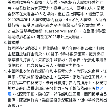
美國隊匯集多名職棒百大新秀，搭配擁有大聯盟經驗的老
將，被看好擁有奪冠實力。投手占15人，野手13人，儘管
全都不在大聯盟40人名單內，但在這批陣容中，涵蓋了數
名2025年登上大聯盟的潛力新秀，4人名列大聯盟百大新秀
排行榜，最受注目的未來之星-坦帕灣光芒隊的頭號新秀，
21歲的游擊手威廉斯（Carson Williams），在整個小聯盟
農場總排名第4，可望在2025年升上大聯盟。
韓國隊
韓國隊在12強賽走年輕化路線，平均年齡不到25歲。打線
由起亞虎強打金倒永、LG雙子捕手朴東原領軍，擁有高打
擊率和長打實力。先發投手以郭彬、高永表，後援則集結各
隊終結者，包含鄭海英等人，整體實力均衡。
中華隊此次陣容強調防守和中長程火力，內野以朱育賢、江
坤宇、李凱威和潘傑楷為主，岳東華、張政禹擔任工具人。
長打點集中在林安可、朱育賢和捕手吉力吉撈身上，林安可
對捷克敲出滿貫砲印證得分能力。投手輪值依賴王牌
林昱
珉
，搭配黃子鵬、陳柏清、郭俊麟和江國豪，關門投手由吳
俊偉、陳冠偉負責。雖面臨投手深度挑戰，但中華隊仍具出
線實力。