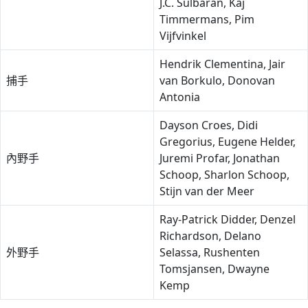
J.C. Sulbaran, Kaj
Timmermans, Pim
Vijfvinkel
Hendrik Clementina, Jair
捕手
van Borkulo, Donovan
Antonia
Dayson Croes, Didi
Gregorius, Eugene Helder,
內野手
Juremi Profar, Jonathan
Schoop, Sharlon Schoop,
Stijn van der Meer
Ray-Patrick Didder, Denzel
Richardson, Delano
外野手
Selassa, Rushenten
Tomsjansen, Dwayne
Kemp