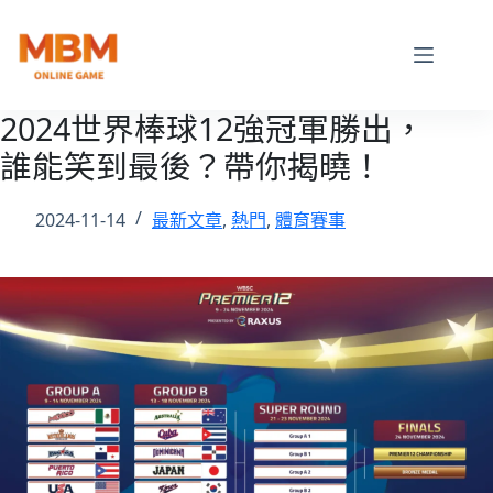
跳
至
主
要
內
2024世界棒球12強冠軍勝出，
容
誰能笑到最後？帶你揭曉！
2024-11-14
最新文章
,
熱門
,
體育賽事