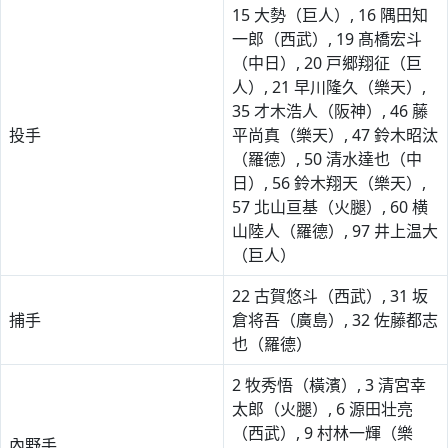
15 大勢（巨人）, 16 隅田知
一郎（西武）, 19 髙橋宏斗
（中日）, 20 戸郷翔征（巨
人）, 21 早川隆久（樂天）,
35 才木浩人（阪神）, 46 藤
投手
平尚真（樂天）, 47 鈴木昭汰
（羅德）, 50 清水達也（中
日）, 56 鈴木翔天（樂天）,
57 北山亘基（火腿）, 60 横
山陸人（羅德）, 97 井上温大
（巨人）
22 古賀悠斗（西武）, 31 坂
捕手
倉将吾（廣島）, 32 佐藤都志
也（羅德）
2 牧秀悟（橫濱）, 3 清宮幸
太郎（火腿）, 6 源田壮亮
（西武）, 9 村林一輝（樂
內野手