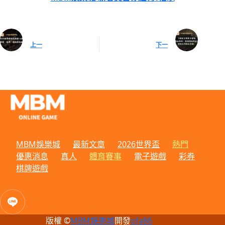
上一
下一
MBM娛樂城
最新文章
2026世界盃
熱門
優惠消息
真人
體育賽事
電子遊戲
彩券
棋牌遊戲
版權 ©
MBM娛樂城
開發
ofa86