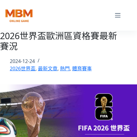
跳
至
主
要
內
2026世界盃歐洲區資格賽最新
容
賽況
2024-12-24
2026世界盃
,
最新文章
,
熱門
,
體育賽事