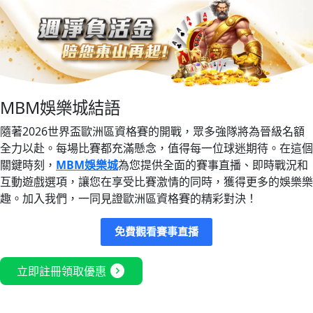
MBM娛樂城結語
隨著2026世界盃歐洲區資格賽的開戰，眾多強隊將為晉級名額
全力以赴。每場比賽都充滿懸念，值得每一位球迷期待。在這個
關鍵時刻，
MBM娛樂城
為您提供全面的賽事直播、即時戰況和
互動遊戲選項，讓您在享受比賽激情的同時，獲得更多的娛樂樂
趣。加入我們，一同見證歐洲區資格賽的精彩對決！
免費觀看賽事直播
expand_circle_right
立即註冊領取優惠