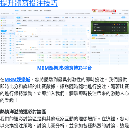
提升體育投注技巧
MBM娛樂城-體育博彩平台
在
MBM娛樂城
，您將體驗到最具刺激性的即時投注。我們提供
即時比分和詳細的比賽數據，讓您隨時隨地進行投注，隨著比賽
的進行保持激動。立即加入我們，體驗即時投注帶來的激動人心
的樂趣！
熱情洋溢的運彩討論區
我們的運彩討論區是與其他玩家互動的理想場所。在這裡，您可
以交換投注策略、討論比賽分析，並參加各種熱烈的討論。這是