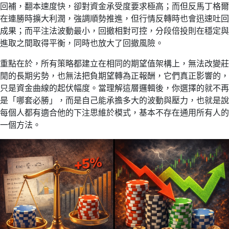
回補，翻本速度快，卻對資金承受度要求極高；而但反馬丁格爾
在連勝時擴大利潤，強調順勢推進，但行情反轉時也會迅速吐回
成果；而平注法波動最小，回撤相對可控，分段倍投則在穩定與
進取之間取得平衡，同時也放大了回撤風險。
重點在於，所有策略都建立在相同的期望值架構上，無法改變莊
閒的長期劣勢，也無法把負期望轉為正報酬，它們真正影響的，
只是資金曲線的起伏幅度。當理解這層邏輯後，你選擇的就不再
是「哪套必勝」，而是自己能承擔多大的波動與壓力，也就是說
每個人都有適合他的下注思維於模式，基本不存在通用所有人的
一個方法。