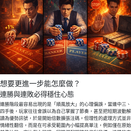
想要更進一步能怎麼做？
連勝與連敗必得穩住心態
連勝階段最容易出現的是「順風放大」的心理偏誤，當連中三、
四手後，玩家往往會誤以為自己掌握了節奏，甚至把短期波動解
讀為優勢訊號，於是開始倍數擴張注碼。但理性的處理方式並非
情緒性翻倍，而是在可承受範圍內小幅提高單注，例如僅在原始