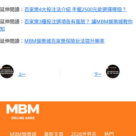
延伸閱讀：
百家樂4大投注法介紹 手握2500元能選擇哪個？
延伸閱讀：
百家樂3種投注選項各有風險？ 讓MBM娛樂城教你
知
延伸閱讀：
MBM娛樂城百家樂保險玩法提升勝率
上一
下一
MBM娛樂城
最新文章
2026世界盃
熱門