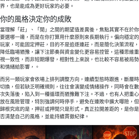
界，也是能成為更好玩家的必要。
你的風格決定你的成敗
當理解「莊」、「閒」之間的期望值差異後，焦點其實不在於你
要選哪一邊，而是在你打算用什麼原則來長期執行。偏向穩定的
玩家，可能固定押莊，目的不是追逐連莊，而是簡化決策流程，
降低臨場猶豫，讓下注節奏與資金變化更容易控管，這種思維重
視一致性，而非短期爆發，相對性上來說，也比較不容易被局勢
和情緒給影響，。
而另一類玩家會依場上排列調整方向，連續型態時跟進，斷層時
切換，但若缺乏明確規則，往往會演變成情緒操作，同時會在數
次失落後，陷入到一種循環而猶豫難下注。不過，也有人把重心
放在風險管理，特別強調何時停手，避免在連敗中擴大曝險，但
歸根究底的是，押莊或押閒只是形式，真正拉開差距的，是你是
否清楚自己的風格，並能持續貫徹紀律。