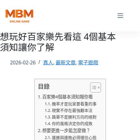
跳
至
主
要
內
想玩好百家樂先看這 4個基本
容
須知讓你了解
2026-02-26
真人
,
最新文章
,
電子遊戲
目錄
百家樂4個基本須知報你看
機率才是玩家要看重的事
現實不存在最強翻本法
路單不是勝利方向的絕對
你的風格決定你的成敗
想要更進一步能怎麼做？
連勝與連敗必得穩住心態