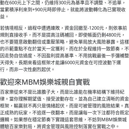
動在600元上下之間，仍維持300元為基準且不調整、不追單，
當累積淨利來到+900元時即停止，就能將波動轉化為已實現收
益。
若情境相反，過程中遭遇連敗，資金回撤至-1200元，則依事前
規則直接收手，而不是提高注碼補回，即使帳面仍剩4800元，
也不要隨意啟動翻倍或重壓策略，避免單局放大風險暴露。這樣
的示範重點不在於當天一定獲利，而在於全程維持一致節奏，不
因走勢自信過度、不因盈利提高基準、不用挑戰最後一手彌補整
天得失，長期來看這框架才能讓6000元資金在可控波動下運
行，而非一次性劇烈起伏。
歡迎來MBM娛樂城親自實戰
百家樂從來不是比誰膽子大，而是比誰能在機率結構下維持紀
律。當你理解期望值、接受波動存在，並為自己建立清晰的資金
框架，輸贏就不再只是情緒起伏，而是可被管理的風險結果。真
正成熟的玩家，不追逐一夜翻本，而是讓每一次下注都符合既定
邏輯。如果想在穩定節奏下實踐這套思維，不妨到MBM娛樂城
體驗百家樂對局，將資金管理與風險控制落實在實戰之中。