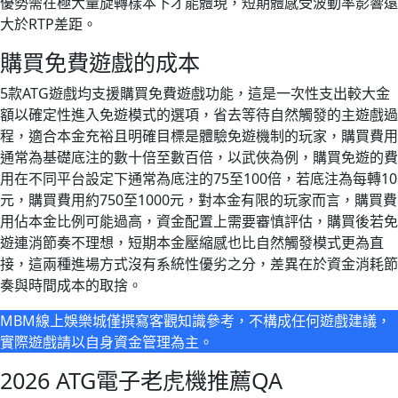
優勢需在極大量旋轉樣本下才能體現，短期體感受波動率影響遠
大於RTP差距。
購買免費遊戲的成本
5款ATG遊戲均支援購買免費遊戲功能，這是一次性支出較大金
額以確定性進入免遊模式的選項，省去等待自然觸發的主遊戲過
程，適合本金充裕且明確目標是體驗免遊機制的玩家，購買費用
通常為基礎底注的數十倍至數百倍，以武俠為例，購買免遊的費
用在不同平台設定下通常為底注的75至100倍，若底注為每轉10
元，購買費用約750至1000元，對本金有限的玩家而言，購買費
用佔本金比例可能過高，資金配置上需要審慎評估，購買後若免
遊連消節奏不理想，短期本金壓縮感也比自然觸發模式更為直
接，這兩種進場方式沒有系統性優劣之分，差異在於資金消耗節
奏與時間成本的取捨。
MBM線上娛樂城僅撰寫客觀知識參考，不構成任何遊戲建議，
實際遊戲請以自身資金管理為主。
2026 ATG電子老虎機推薦QA