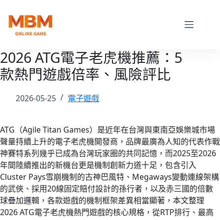
跳
至
主
要
內
2026 ATG電子老虎機推薦：5
容
款熱門遊戲倍率、風險評比
2026-05-25
電子遊戲
ATG（Agile Titan Games）是近年在台灣與東南亞娛樂城市場
聲量持續上升的電子老虎機開發商，品牌最廣為人知的代表作戰
神賽特系列幾乎已成為台灣玩家圈的共同記憶，而2025至2026
年間陸續推出的新機台更是機制創新力道十足，包含引入
Cluster Pays雪崩機制的古神巴風特、Megaways變動連線架構
的武俠、採用20線固定賠付設計的孫行者，以及赤三國的倍數
球疊加邏輯，各款遊戲的機制框架差異相當顯著，本文整理
2026 ATG電子老虎機熱門遊戲的核心規格，從RTP排行、最高