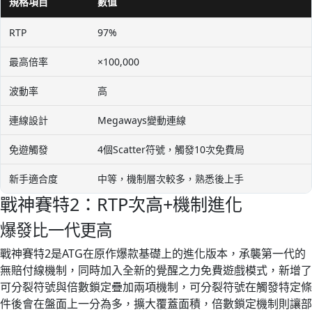
規格項目
數值
RTP
97%
最高倍率
×100,000
波動率
高
連線設計
Megaways變動連線
免遊觸發
4個Scatter符號，觸發10次免費局
新手適合度
中等，機制層次較多，熟悉後上手
戰神賽特2：RTP次高+機制進化
爆發比一代更高
戰神賽特2是ATG在原作爆款基礎上的進化版本，承襲第一代的
無賠付線機制，同時加入全新的覺醒之力免費遊戲模式，新增了
可分裂符號與倍數鎖定疊加兩項機制，可分裂符號在觸發特定條
件後會在盤面上一分為多，擴大覆蓋面積，倍數鎖定機制則讓部