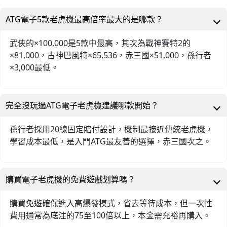
ATG電子5款老虎機最高倍率最大的是哪款？
武俠的×100,000是5款中最高，其次為戰神賽特2的
×81,000，古神巴風特×65,536，赤三國×51,000，孫行者
×3,000最低。
完全沒玩過ATG電子老虎機建議哪款開始？
孫行者採用20線固定賠付設計，機制最接近傳統老虎機，
學習成本最低，是入門ATG最友善的選擇，赤三國次之。
購買電子老虎機的免費遊戲划算嗎？
購買免遊確保進入高爆發模式，省去等待成本，但一次性
費用通常為底注的75至100倍以上，本金需充裕再購入。