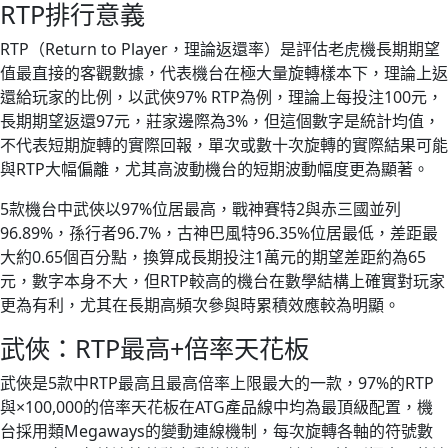
RTP排行意義
RTP（Return to Player，理論返還率）是評估老虎機長期期望
值最直接的客觀數據，代表機台在極大量旋轉樣本下，理論上返
還給玩家的比例，以武俠97% RTP為例，理論上每投注100元，
長期期望返還97元，莊家邊際為3%，但這個數字是統計均值，
不代表短期旋轉的實際回報，單次或數十次旋轉的實際結果可能
與RTP大幅偏離，尤其高波動機台的短期波動幅度更為顯著。
5款機台中武俠以97%位居最高，戰神賽特2與赤三國並列
96.89%，孫行者96.7%，古神巴風特96.35%位居最低，差距最
大約0.65個百分點，換算成長期投注1萬元的期望差距約為65
元，數字本身不大，但RTP較高的機台在數學結構上確實對玩家
更為有利，尤其在長期高頻次參與時累積效應較為明顯。
武俠：RTP最高+倍率天花板
武俠是5款中RTP最高且最高倍率上限最大的一款，97%的RTP
與×100,000的倍率天花板在ATG產品線中均為最頂級配置，機
台採用類Megaways的變動連線機制，每次旋轉各軸的符號數