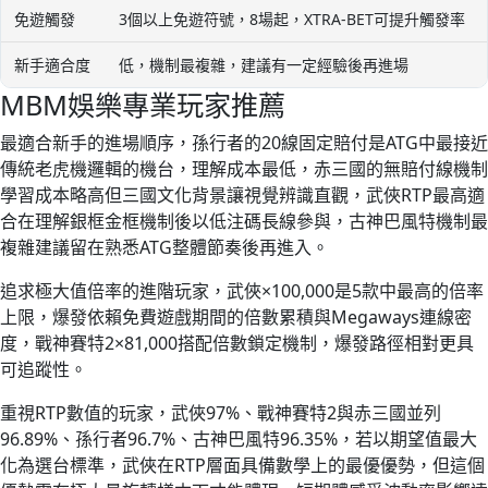
免遊觸發
3個以上免遊符號，8場起，XTRA-BET可提升觸發率
新手適合度
低，機制最複雜，建議有一定經驗後再進場
MBM娛樂專業玩家推薦
最適合新手的進場順序，孫行者的20線固定賠付是ATG中最接近
傳統老虎機邏輯的機台，理解成本最低，赤三國的無賠付線機制
學習成本略高但三國文化背景讓視覺辨識直觀，武俠RTP最高適
合在理解銀框金框機制後以低注碼長線參與，古神巴風特機制最
複雜建議留在熟悉ATG整體節奏後再進入。
追求極大值倍率的進階玩家，武俠×100,000是5款中最高的倍率
上限，爆發依賴免費遊戲期間的倍數累積與Megaways連線密
度，戰神賽特2×81,000搭配倍數鎖定機制，爆發路徑相對更具
可追蹤性。
重視RTP數值的玩家，武俠97%、戰神賽特2與赤三國並列
96.89%、孫行者96.7%、古神巴風特96.35%，若以期望值最大
化為選台標準，武俠在RTP層面具備數學上的最優優勢，但這個