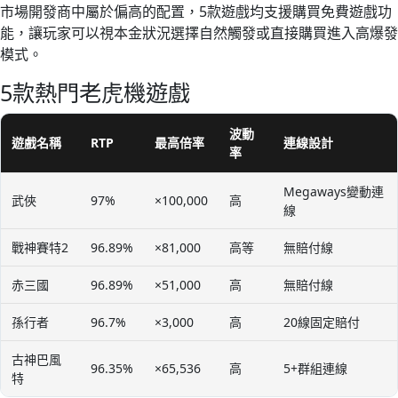
市場開發商中屬於偏高的配置，5款遊戲均支援購買免費遊戲功
能，讓玩家可以視本金狀況選擇自然觸發或直接購買進入高爆發
模式。
5款熱門老虎機遊戲
波動
遊戲名稱
RTP
最高倍率
連線設計
率
Megaways變動連
武俠
97%
×100,000
高
線
戰神賽特2
96.89%
×81,000
高等
無賠付線
赤三國
96.89%
×51,000
高
無賠付線
孫行者
96.7%
×3,000
高
20線固定賠付
古神巴風
96.35%
×65,536
高
5+群組連線
特