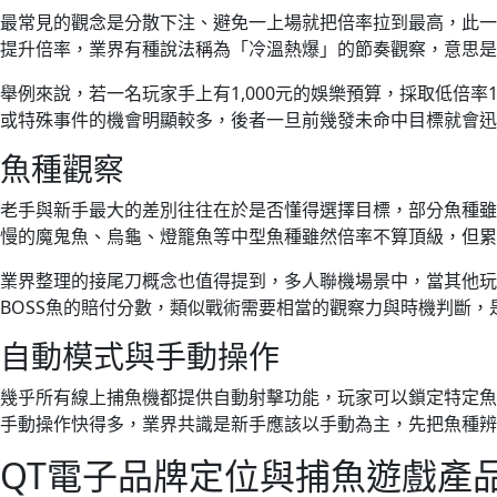
最常見的觀念是分散下注、避免一上場就把倍率拉到最高，此一
提升倍率，業界有種說法稱為「冷溫熱爆」的節奏觀察，意思是
舉例來說，若一名玩家手上有1,000元的娛樂預算，採取低倍率
或特殊事件的機會明顯較多，後者一旦前幾發未命中目標就會迅
魚種觀察
老手與新手最大的差別往往在於是否懂得選擇目標，部分魚種雖
慢的魔鬼魚、烏龜、燈籠魚等中型魚種雖然倍率不算頂級，但累
業界整理的接尾刀概念也值得提到，多人聯機場景中，當其他玩
BOSS魚的賠付分數，類似戰術需要相當的觀察力與時機判斷
自動模式與手動操作
幾乎所有線上捕魚機都提供自動射擊功能，玩家可以鎖定特定魚
手動操作快得多，業界共識是新手應該以手動為主，先把魚種辨
QT電子品牌定位與捕魚遊戲產