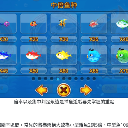
倍率以及集中判定永遠是捕魚遊戲要先掌握的重點
賠率區間，常見的階梯架構大致為小型雜魚2到5倍、中型魚10到3