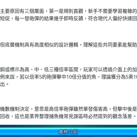
主要原因有三個層面，第一是規則直觀，新手不需要學習複雜的
短促，每一發砲彈的結果幾乎即時反饋，符合現代人偏好快速回
但底層機制具有高度相似的設計邏輯，理解這些共同要素能幫助
銅或標示為高、中、低三種倍率區間，玩家可以透過介面上的加
來說，若以倍率5的砲彈擊中10倍分值的魚，理論獲分為5乘10
出。
機數機制決定，意思是高倍率砲彈雖然單發傷害高，但擊中後是
回收，這也是業界整理捕魚機常見誤區時必然提到的觀念落差。