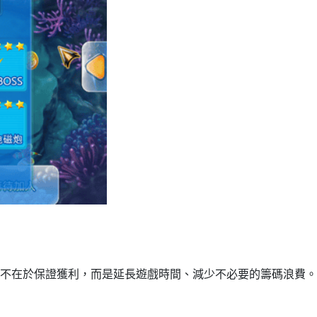
不在於保證獲利，而是延長遊戲時間、減少不必要的籌碼浪費。