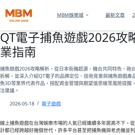
MBM娛樂城
最新文章
QT電子捕魚遊戲2026
跳
至
業指南
主
要
內
捕魚遊戲2026攻略解析，從日本街機起源、機台共同特色、砲
容
拆解，並深入介紹QT電子的品牌定位、技術背景與捕魚遊戲產品
魚3D等業界代表作品，搭配資金管理與期望值思維等風險提醒
注建議。
2026-05-18
電子遊戲
線上捕魚遊戲在台灣娛樂市場的人氣已經連續多年居高不下，從
計都已經跨越好幾個世代，許多平台甚至把捕魚機與老虎機並列