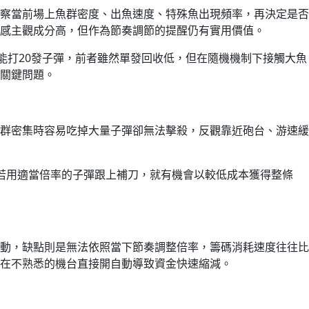
察當前場上魚群密度、出魚速度、特殊魚出現頻率，再決定是否
感主觀成分高，但作為節奏調節的提醒仍有實用價值。
則只能打20發子彈，前者雖然單發回收低，但在隨機機制下接觸大魚
關鍵問題。
群密集時容易吃掉大量子彈卻無法擊殺，反觀靠近砲台、游速緩
家若用適當倍率的子彈跟上補刀，就有機會以較低成本獲得整條
動，缺點則是無法依照當下節奏調整倍率，籌碼消耗速度往往比
在不熟悉的機台直接開自動導致資金快速縮減。