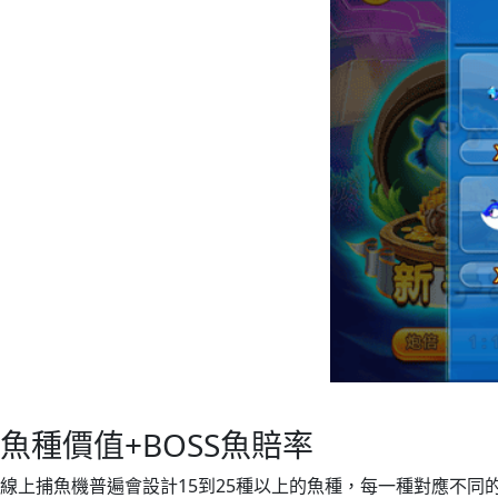
魚種價值+BOSS魚賠率
線上捕魚機普遍會設計15到25種以上的魚種，每一種對應不同的