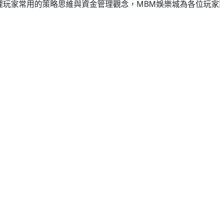
理玩家常用的策略思維與資金管理觀念，MBM娛樂城為各位玩