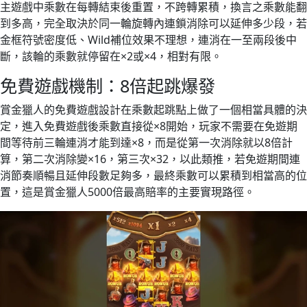
主遊戲中乘數在每轉結束後重置，不跨轉累積，換言之乘數能翻
到多高，完全取決於同一輪旋轉內連鎖消除可以延伸多少段，若
金框符號密度低、Wild補位效果不理想，連消在一至兩段後中
斷，該輪的乘數就停留在×2或×4，相對有限。
免費遊戲機制：8倍起跳爆發
賞金獵人的免費遊戲設計在乘數起跳點上做了一個相當具體的決
定，進入免費遊戲後乘數直接從×8開始，玩家不需要在免遊期
間等待前三輪連消才能到達×8，而是從第一次消除就以8倍計
算，第二次消除變×16，第三次×32，以此類推，若免遊期間連
消節奏順暢且延伸段數足夠多，最終乘數可以累積到相當高的位
置，這是賞金獵人5000倍最高賠率的主要實現路徑。