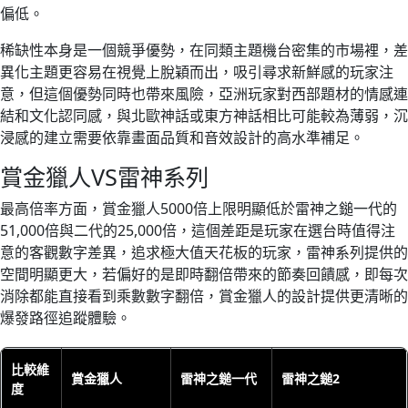
偏低。
稀缺性本身是一個競爭優勢，在同類主題機台密集的市場裡，差
異化主題更容易在視覺上脫穎而出，吸引尋求新鮮感的玩家注
意，但這個優勢同時也帶來風險，亞洲玩家對西部題材的情感連
結和文化認同感，與北歐神話或東方神話相比可能較為薄弱，沉
浸感的建立需要依靠畫面品質和音效設計的高水準補足。
賞金獵人VS雷神系列
最高倍率方面，賞金獵人5000倍上限明顯低於雷神之鎚一代的
51,000倍與二代的25,000倍，這個差距是玩家在選台時值得注
意的客觀數字差異，追求極大值天花板的玩家，雷神系列提供的
空間明顯更大，若偏好的是即時翻倍帶來的節奏回饋感，即每次
消除都能直接看到乘數數字翻倍，賞金獵人的設計提供更清晰的
爆發路徑追蹤體驗。
比較維
賞金獵人
雷神之鎚一代
雷神之鎚2
度