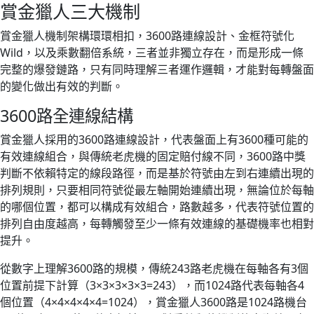
賞金獵人三大機制
賞金獵人機制架構環環相扣，3600路連線設計、金框符號化
Wild，以及乘數翻倍系統，三者並非獨立存在，而是形成一條
完整的爆發鏈路，只有同時理解三者運作邏輯，才能對每轉盤面
的變化做出有效的判斷。
3600路全連線結構
賞金獵人採用的3600路連線設計，代表盤面上有3600種可能的
有效連線組合，與傳統老虎機的固定賠付線不同，3600路中獎
判斷不依賴特定的線段路徑，而是基於符號由左到右連續出現的
排列規則，只要相同符號從最左軸開始連續出現，無論位於每軸
的哪個位置，都可以構成有效組合，路數越多，代表符號位置的
排列自由度越高，每轉觸發至少一條有效連線的基礎機率也相對
提升。
從數字上理解3600路的規模，傳統243路老虎機在每軸各有3個
位置前提下計算（3×3×3×3×3=243），而1024路代表每軸各4
個位置（4×4×4×4×4=1024），賞金獵人3600路是1024路機台