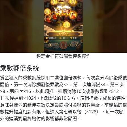
鎖定金框符號觸發連鎖爆炸
乘數翻倍系統
賞金獵人的乘數系統採用二進位翻倍邏輯，每次贏分消除後乘數
翻倍，第一次消除觸發後乘數為×2，第二次連消變×4，第三次
×8，第四次×16，以此類推，連續消除10次後乘數達到×512，
11次後達到×1024，也就是2的10次方，這個指數型成長的特性
意味著連消的延伸次數決定最終賠付金額的數量級，前幾輪的倍
數提升幅度相對有限，但進入第七輪以後（×128），每一次額
外的連消對最終賠付的影響都非常顯著。