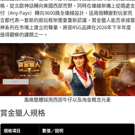
格，從北歐神話轉向美國西部荒野，同時在連線架構上從隨處支
付（Any Pays）轉向3600路全連線設計，這兩個轉變對玩家而
言都代表一套新的遊玩框架需要重新認識，賞金獵人能否承接雷
神系列在市場上建立的聲量，將是RSG品牌在2026年下半年度
值得觀察的課題之一。
風格整體採用西部牛仔以及淘金概念元素
賞金獵人規格
規格項目
數值／說明