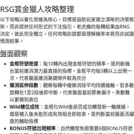
RSG賞金獵人攻略整理
以下攻略以量化思維為核心，目標是協助玩家建立清晰的決策框
架，而非提供任何形式的下注指引，老虎機的每轉結果由RNG
決定，彼此完全獨立，任何攻略前提都是理解機率本質而非試圖
預測結果。
盤面觀察
金框符號密度
：每10轉內出現金框符號的頻率，是判斷機
台當前連消潛力最直接的指標，金框平均每5轉以上出現一
次，代表盤面連消基礎條件較為充分
連消延伸段數
：觀察每轉中連鎖消除平均持續幾輪，若多數
旋轉在1至2段後即中斷，代表盤面當前節奏偏冷，乘數難
以累積到高位
Wild補位成效
：金框化Wild後是否成功觸發新一輪連線，
還是補入後未能形成有效組合即結束，是判斷當前盤面活躍
度的輔助指標
BONUS符號出現頻率
：自然觸發免遊需要6個BONUS符號