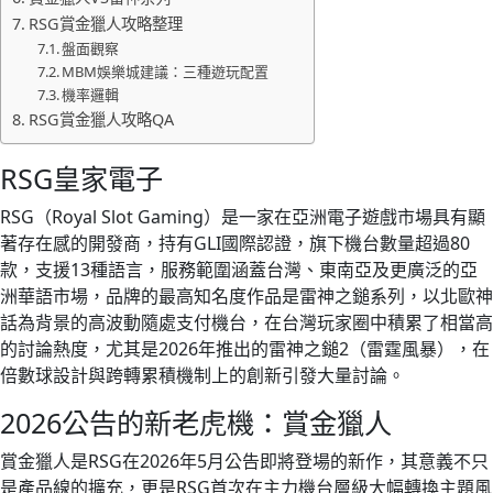
RSG賞金獵人攻略整理
盤面觀察
MBM娛樂城建議：三種遊玩配置
機率邏輯
RSG賞金獵人攻略QA
RSG皇家電子
RSG（Royal Slot Gaming）是一家在亞洲電子遊戲市場具有顯
著存在感的開發商，持有GLI國際認證，旗下機台數量超過80
款，支援13種語言，服務範圍涵蓋台灣、東南亞及更廣泛的亞
洲華語市場，品牌的最高知名度作品是雷神之鎚系列，以北歐神
話為背景的高波動隨處支付機台，在台灣玩家圈中積累了相當高
的討論熱度，尤其是2026年推出的雷神之鎚2（雷霆風暴），在
倍數球設計與跨轉累積機制上的創新引發大量討論。
2026公告的新老虎機：賞金獵人
賞金獵人是RSG在2026年5月公告即將登場的新作，其意義不只
是產品線的擴充，更是RSG首次在主力機台層級大幅轉換主題風