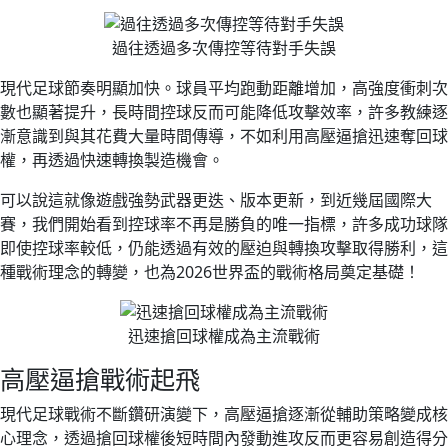
過往透過多次傳控等待對手失誤
現代足球節奏明顯加快。球員平均跑動距離增加，高強度衝刺次
數也顯著提升，長時間控球反而可能降低攻擊效率，許多教練逐
漸意識到與其花費大量時間傳導，不如利用高壓逼搶迅速奪回球
權，再透過快速轉換製造機會。
可以說這就像遊戲強勢武器更迭、版本更新，到近幾屆國際大
賽，我們開始看到控球率不再是勝負的唯一指標，許多成功球隊
即使控球率較低，仍能透過有效的壓迫與轉換攻擊取得勝利，這
種戰術理念的轉變，也為2026世界盃的戰術格局奠定基礎！
迅速搶回球權成為主流戰術
高壓逼搶戰術起飛
現代足球戰術不斷鑽研演變下，高壓逼搶逐漸從輔助策略變成核
心理念，透過搶回球權後短時間內發動進攻反而更容易創造得分