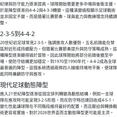
紀律與防守能力逐漸提高，球隊開始需要更多中場與後衛支援，
於是陣型逐漸向4-4-2與4-3-3轉變，這種演變過程顯示足球戰術
並非固定不變，而是隨著比賽節奏、球員能力與教練理念持續調
整。
2-3-5到4-4-2
20世紀初足球常見2-3-5，強調進攻人數優勢，五名前鋒能在禁
區附近形成持續壓力，但隨著比賽節奏提升與防守策略成熟，這
種陣型逐漸顯得過於冒險，因此球隊開始將部分前鋒後撤至中
場，使防守結構更加穩定，到1970至1990年代，4-4-2成為全球
最普遍的陣型，這個系統透過兩條四人線維持場地平衡，使球隊
能同時兼顧防守與進攻。
現代足球動態陣型
進入21世紀陣型逐漸從固定排列轉變為動態結構，例如一支球
隊在進攻時可能呈現3-2-5形態，而在防守時迅速回收成4-5-1，
變化性能讓球隊在不同階段維持最好的配置，而且壓迫與轉換戰
術更容易實施，對於2026世界盃而言動態陣型更可能是主流，