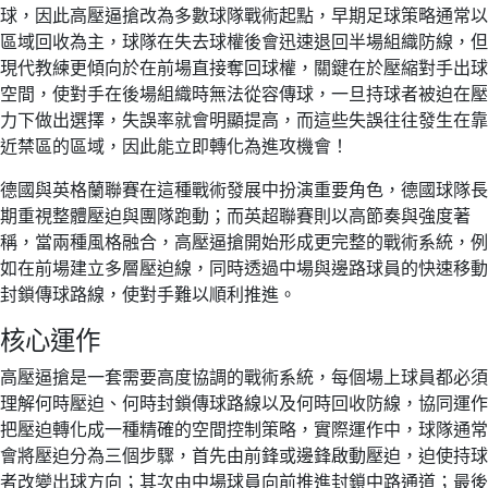
球，因此高壓逼搶改為多數球隊戰術起點，早期足球策略通常以
區域回收為主，球隊在失去球權後會迅速退回半場組織防線，但
現代教練更傾向於在前場直接奪回球權，關鍵在於壓縮對手出球
空間，使對手在後場組織時無法從容傳球，一旦持球者被迫在壓
力下做出選擇，失誤率就會明顯提高，而這些失誤往往發生在靠
近禁區的區域，因此能立即轉化為進攻機會！
德國與英格蘭聯賽在這種戰術發展中扮演重要角色，德國球隊長
期重視整體壓迫與團隊跑動；而英超聯賽則以高節奏與強度著
稱，當兩種風格融合，高壓逼搶開始形成更完整的戰術系統，例
如在前場建立多層壓迫線，同時透過中場與邊路球員的快速移動
封鎖傳球路線，使對手難以順利推進。
核心運作
高壓逼搶是一套需要高度協調的戰術系統，每個場上球員都必須
理解何時壓迫、何時封鎖傳球路線以及何時回收防線，協同運作
把壓迫轉化成一種精確的空間控制策略，實際運作中，球隊通常
會將壓迫分為三個步驟，首先由前鋒或邊鋒啟動壓迫，迫使持球
者改變出球方向；其次由中場球員向前推進封鎖中路通道；最後