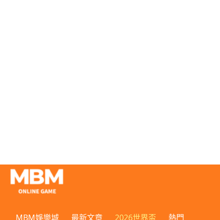
MBM娛樂城
最新文章
2026世界盃
熱門