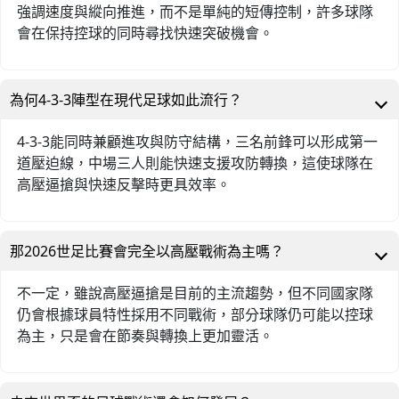
強調速度與縱向推進，而不是單純的短傳控制，許多球隊
會在保持控球的同時尋找快速突破機會。
為何4-3-3陣型在現代足球如此流行？
4-3-3能同時兼顧進攻與防守結構，三名前鋒可以形成第一
道壓迫線，中場三人則能快速支援攻防轉換，這使球隊在
高壓逼搶與快速反擊時更具效率。
那2026世足比賽會完全以高壓戰術為主嗎？
不一定，雖說高壓逼搶是目前的主流趨勢，但不同國家隊
仍會根據球員特性採用不同戰術，部分球隊仍可能以控球
為主，只是會在節奏與轉換上更加靈活。