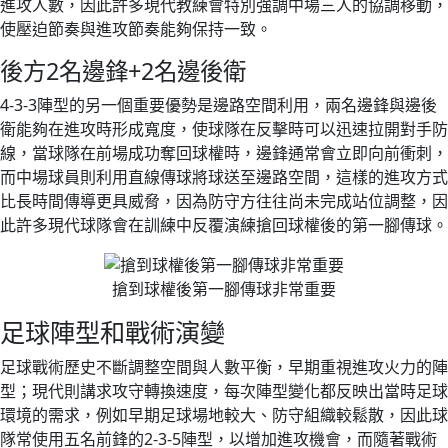
進攻人數，因此許多現代教練會特別強調中場三人的協調移動，
使壓迫節奏與進攻節奏能夠保持一致。
後方2名邊鋒+2名邊後衛
4-3-3陣型的另一個重要優勢是邊路空間利用，兩名邊鋒與邊後
衛能夠在進攻時形成寬度，使球隊在反擊時可以迅速拉開對手防
線，當球隊在前場成功奪回球權時，邊鋒通常會立即向前衝刺，
而中場球員則利用直線傳球將球送至邊路空間，這樣的進攻方式
比長時間傳導更具威脅，因為防守方往往尚未完成站位調整，因
此許多現代球隊會在訓練中反覆演練搶回球權後的第一腳傳球。
搶到球權後第一腳傳球非常重要
足球陣型和戰術演變
足球戰術歷史不斷調整空間與人數平衡，早期重視進攻火力的陣
型；現代則講求攻守轉換速度，每次陣型變化都反映出當時足球
環境的需求，例如早期足球場地較大、防守組織較鬆散，因此球
隊常使用五名前鋒的2-3-5陣型，以增加進攻機會，而隨著戰術