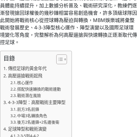
員體能持續提升，加上數據分析普及、戰術研究深化，教練們逐
漸發現搶回球權後的幾秒鐘相當容易創造機會，許多頂級球隊因
此開始將戰術核心從控球轉為壓迫與轉換，MBM娛樂城將彙整
戰術發展歷史、4-3-3陣型核心運作、陣型演變以及國際足球環
境變化等角度，完整解析為何高壓逼搶與快速轉換正逐漸取代傳
控足球。
目錄
傳控足球的黃金年代
高壓逼搶戰術起飛
核心運作
搭配快速轉換的戰術連動
戰術潛在風險
4-3-3陣型：高壓戰術主要陣型
前方3名前鋒
中場3名轉換角色
後方2名邊鋒+2名邊後衛
足球陣型和戰術演變
2-3-5到4-4-2