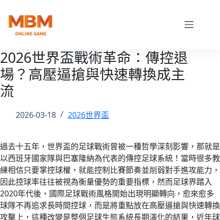
跳
至
主
要
內
2026世界盃戰術革命：傳控退
容
場？高壓逼搶與快速轉換成主
流
2026-03-18
2026世界盃
過去十五年，世界盃的足球戰術曾被一種哲學深刻影響，那就是
以西班牙國家隊與巴塞隆納為代表的傳控足球系統！當時很多教
練相信只要掌控球權，就能控制比賽節奏並削弱對手進攻能力，
因此控球率往往被視為衡量優勢的重要指標，然而足球界踏入
2020年代後，國際足球戰術風格開始出現明顯轉向，愈來愈多
球隊不再追求長時間控球，而是將重點放在高壓逼搶與快速轉換
攻擊上，這種改變是整個足球生態系統長期演化的結果，近年球