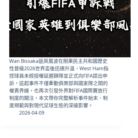
Wan Bissaka返英風波在剛果民主共和國歷史
性晉級2026世界盃後迅速升溫，West Ham指
控球員未經授權延遲歸隊並正式向FIFA提出申
訴，這起事件不僅牽動俱樂部與國家隊之間的
權責界線，也再次引發外界對FIFA國際賽放行
制度的關注，本文帶你完整解析事件始末、制
度規範與對現代足球生態的深遠影響。
2026-04-09