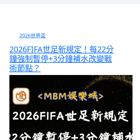
2026世界盃
2026FIFA世足新規定！每22分
鐘強制暫停+3分鐘補水改變戰
術節點？