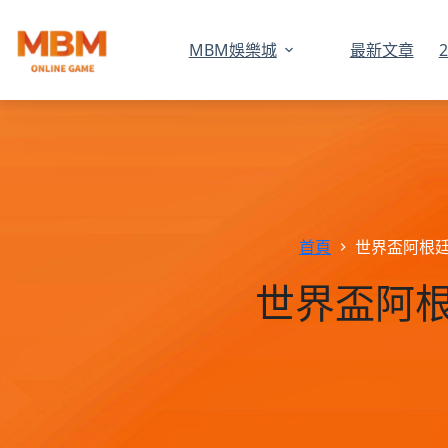
MBM娛樂城
最新文章
跳
至
主
要
內
容
首頁
世界盃阿根
世界盃阿