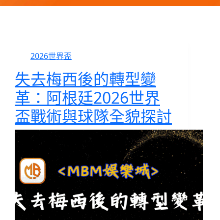
2026世界盃
失去梅西後的轉型變
革：阿根廷2026世界
盃戰術與球隊全貌探討