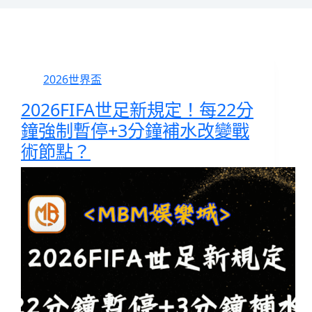
2026世界盃
2026FIFA世足新規定！每22分
鐘強制暫停+3分鐘補水改變戰
術節點？