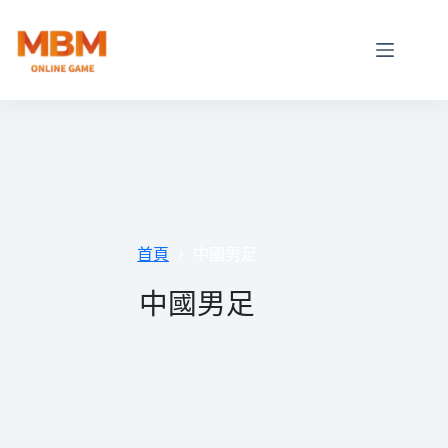
跳
至
主
要
內
容
首頁
中國男足
中國男足