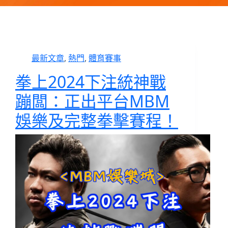
最新文章
,
熱門
,
體育賽事
拳上2024下注統神戰
蹦闆：正出平台MBM
娛樂及完整拳擊賽程！