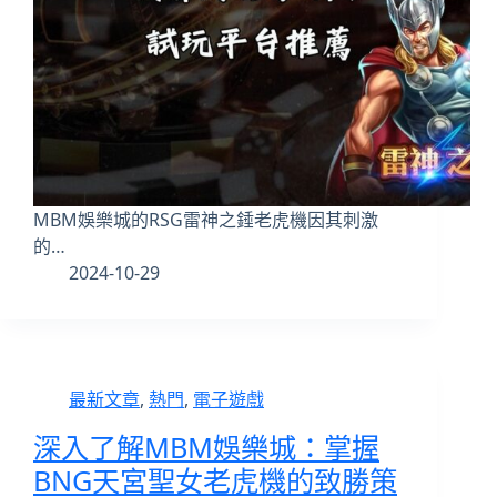
MBM娛樂城的RSG雷神之錘老虎機因其刺激
的…
2024-10-29
最新文章
,
熱門
,
電子遊戲
深入了解MBM娛樂城：掌握
BNG天宮聖女老虎機的致勝策