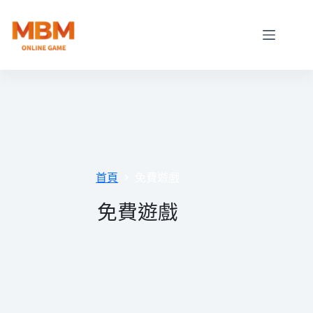
跳
至
主
要
內
容
首頁
免費遊戲
免費遊戲