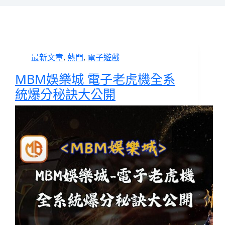
最新文章
,
熱門
,
電子遊戲
MBM娛樂城 電子老虎機全系
統爆分秘訣大公開