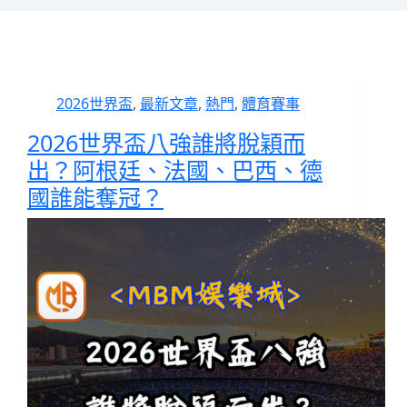
2026世界盃
,
最新文章
,
熱門
,
體育賽事
2026世界盃八強誰將脫穎而
出？阿根廷、法國、巴西、德
國誰能奪冠？