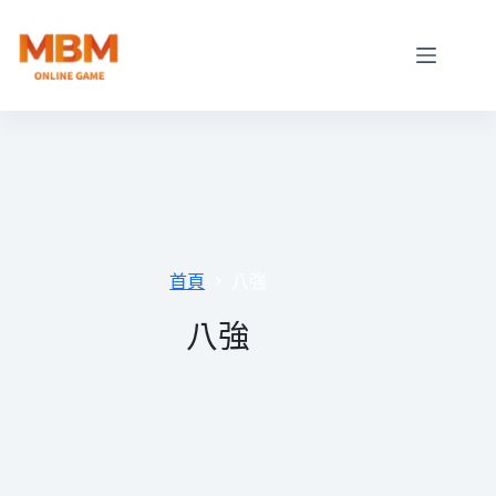
跳
至
主
要
內
容
首頁
八強
八強