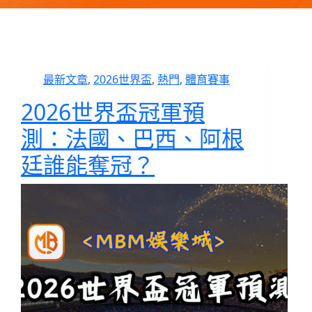
最新文章
,
2026世界盃
,
熱門
,
體育賽事
2026世界盃冠軍預
測：法國、巴西、阿根
廷誰能奪冠？