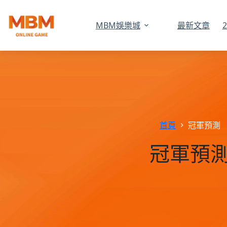
MBM娛樂城
最新文章
跳
至
主
要
內
容
首頁
冠軍預測
冠軍預