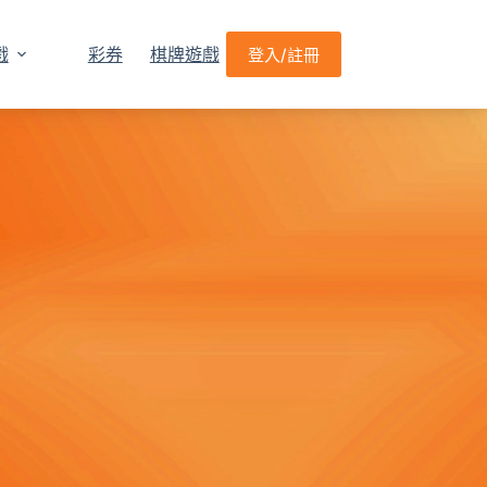
戲
彩券
棋牌遊戲
登入/註冊