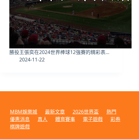
勝投王張奕在2024世界棒球12強賽的精彩表…
2024-11-22
MBM娛樂城
最新文章
2026世界盃
熱門
優惠消息
真人
體育賽事
電子遊戲
彩券
棋牌遊戲