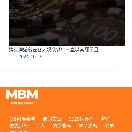
撲克牌遊戲在各大娛樂城中一直以其簡單且…
2024-10-29
MBM娛樂城
最新文章
2026世界盃
熱門
優惠消息
真人
體育賽事
電子遊戲
彩券