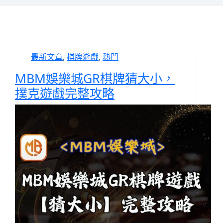
最新文章
,
棋牌遊戲
,
熱門
MBM娛樂城GR棋牌猜大小，
撲克遊戲完整攻略