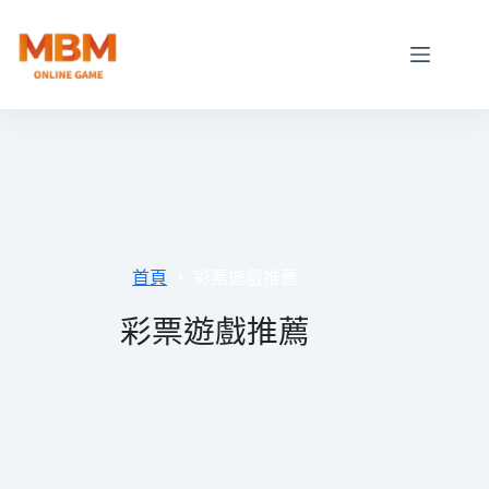
跳
至
主
要
內
容
首頁
彩票遊戲推薦
彩票遊戲推薦