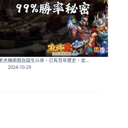
老虎機遊戲自誕生以來，已有百年歷史，並…
2024-10-29