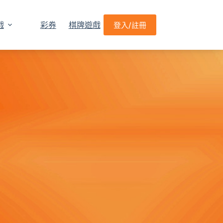
戲
彩券
棋牌遊戲
登入/註冊