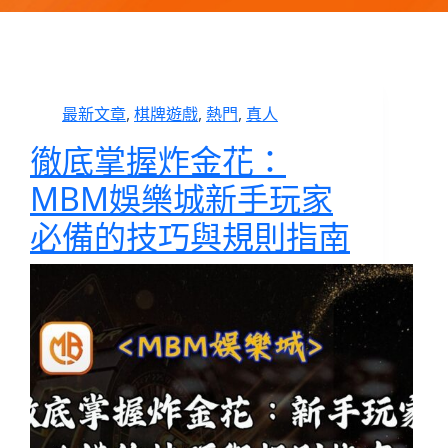
最新文章
,
棋牌遊戲
,
熱門
,
真人
徹底掌握炸金花：
MBM娛樂城新手玩家
必備的技巧與規則指南