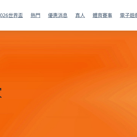
2026世界盃
熱門
優惠消息
真人
體育賽事
電子遊
家