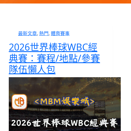
最新文章
,
熱門
,
體育賽事
2026世界棒球WBC經
典賽：賽程/地點/參賽
隊伍懶人包