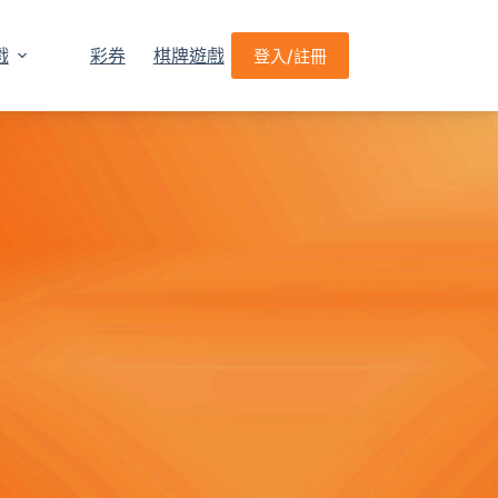
戲
彩券
棋牌遊戲
登入/註冊