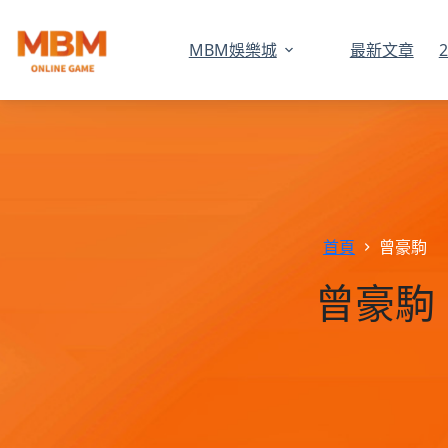
MBM娛樂城
最新文章
跳
至
主
要
內
容
首頁
曾豪駒
曾豪駒