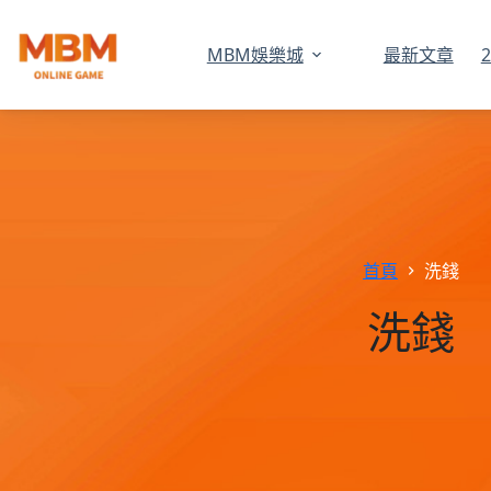
MBM娛樂城
最新文章
跳
至
主
要
內
容
首頁
洗錢
洗錢