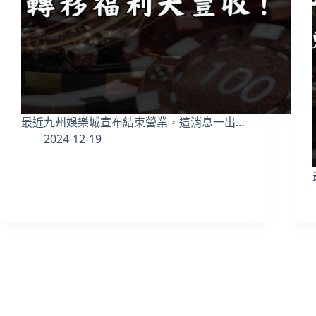
最近九州娛樂城宣布結束營業，這消息一出…
2024-12-19