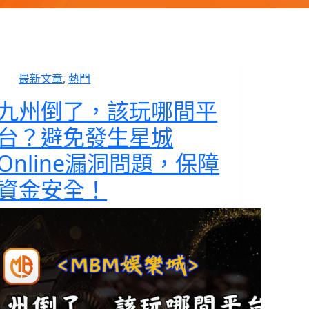
最新文章
,
熱門
九州倒了，該玩哪間平
台？避免發生星城
Online漏洞問題，保障
資金安全！