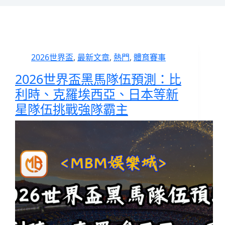
2026世界盃
,
最新文章
,
熱門
,
體育賽事
2026世界盃黑馬隊伍預測：比
利時、克羅埃西亞、日本等新
星隊伍挑戰強隊霸主