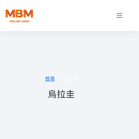
跳
至
主
要
內
容
首頁
烏拉圭
烏拉圭