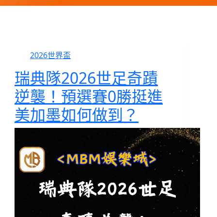
2026世界盃
瑞典隊2026世足奇蹟
逆襲！預選賽0勝挺進
美加墨如何做到？