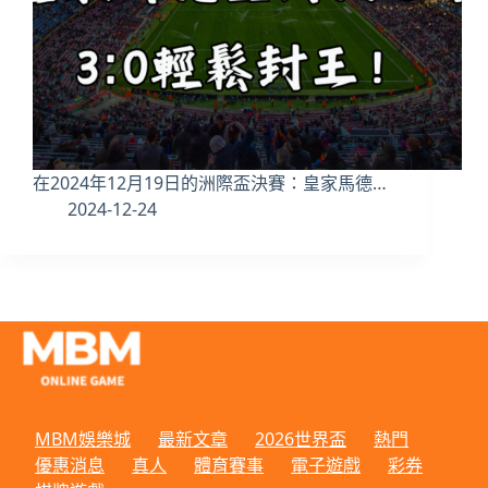
在2024年12月19日的洲際盃決賽：皇家馬德…
2024-12-24
MBM娛樂城
最新文章
2026世界盃
熱門
優惠消息
真人
體育賽事
電子遊戲
彩券