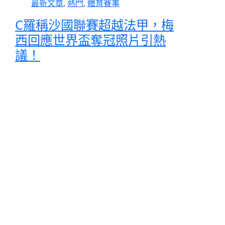
最新文章
,
熱門
,
體育賽事
C羅稱沙國聯賽超越法甲，梅
西回應世界盃奪冠照片引熱
議！