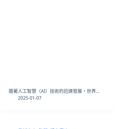
隨著人工智慧（AI）技術的迅速發展，世界…
2025-01-07