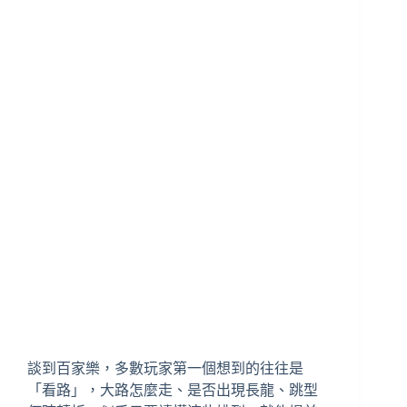
談到百家樂，多數玩家第一個想到的往往是
「看路」，大路怎麼走、是否出現長龍、跳型