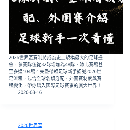
2026世界盃賽制將成為史上規模最大的足球盛
會，參賽隊伍從32隊增加為48隊，總比賽場甚
至多達104場。完整帶領足球新手認識2026世
足流程，包含全球名額分配、外圍賽制度與賽
程變化，帶你踏入國際足球賽事的廣大世界！
2026-03-16
2026世界盃