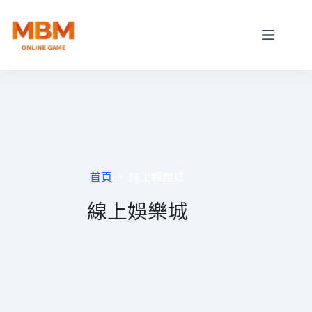
跳
至
主
要
內
容
首頁
線上娛樂城
線上娛樂城