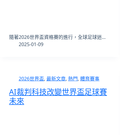
隨著2026世界盃資格賽的進行，全球足球迷…
2025-01-09
2026世界盃
,
最新文章
,
熱門
,
體育賽事
AI裁判科技改變世界盃足球賽
未來