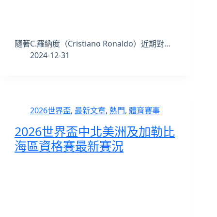
隨著C.羅納度（Cristiano Ronaldo）近期對…
2024-12-31
2026世界盃
,
最新文章
,
熱門
,
體育賽事
2026世界盃中北美洲及加勒比
海區資格賽最新賽況