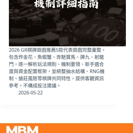
2026 GR棋牌遊戲推薦5款代表遊戲完整彙整，
包含炸金花、魚蝦蟹、奔馳寶馬、牌九、射龍
門，逐一解析玩法規則、機制要領、新手適合
度與資金配置框架，並統整抽水結構、RNG機
制、搶莊風險等棋牌共同特性，提供客觀資訊
參考，不構成投注建議。
2026-05-22