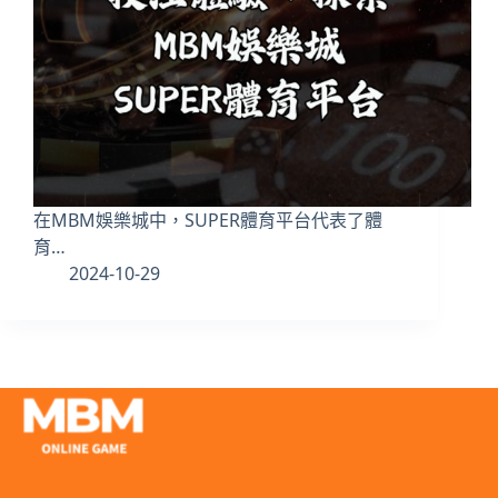
在MBM娛樂城中，SUPER體育平台代表了體
育…
2024-10-29