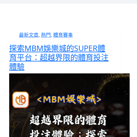
最新文章
,
熱門
,
體育賽事
探索MBM娛樂城的SUPER體
育平台：超越界限的體育投注
體驗