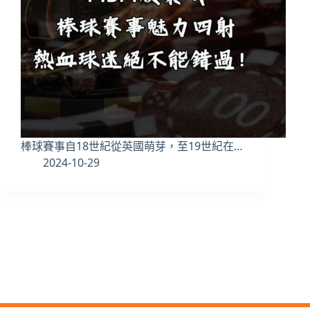
棒球賽事自18世紀從英國萌芽，至19世紀在…
2024-10-29