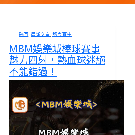
熱門
,
最新文章
,
體育賽事
MBM娛樂城棒球賽事
魅力四射，熱血球迷絕
不能錯過！