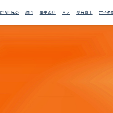
2026世界盃
熱門
優惠消息
真人
體育賽事
電子遊