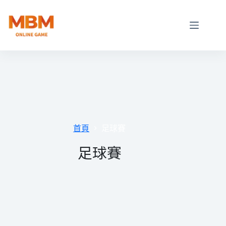
跳
至
主
要
內
容
首頁
足球賽
足球賽