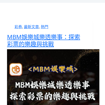
彩券
,
最新文章
,
熱門
MBM娛樂城樂透樂事：探索
彩票的樂趣與挑戰