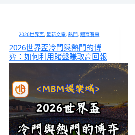
2026世界盃
,
最新文章
,
熱門
,
體育賽事
2026世界盃冷門與熱門的博
弈：如何利用賭盤賺取高回報