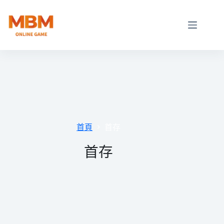
跳
至
主
要
內
容
首頁
首存
首存