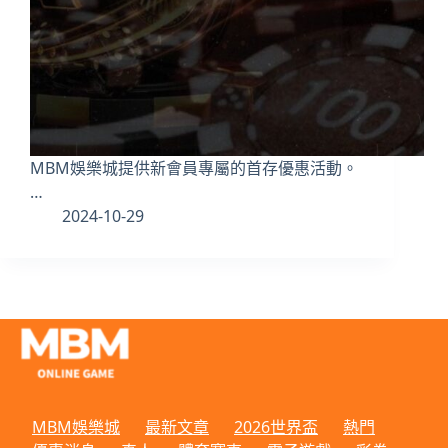
MBM娛樂城提供新會員專屬的首存優惠活動。
…
2024-10-29
MBM娛樂城
最新文章
2026世界盃
熱門