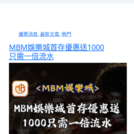
優惠消息
,
最新文章
,
熱門
MBM娛樂城首存優惠送1000
只需一倍流水