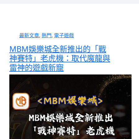
最新文章
,
熱門
,
電子遊戲
MBM娛樂城全新推出的「戰
神賽特」老虎機：取代魔龍與
雷神的遊戲新寵