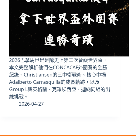
2026巴拿馬世足是隊史上第二次晉級世界盃，
本文完整解析他們在CONCACAF外圍賽的全勝
紀錄、Christiansen的三中衛戰術、核心中場
Adalberto Carrasquilla的成長軌跡，以及
Group L與英格蘭、克羅埃西亞、迦納同組的出
線挑戰。
2026-04-27