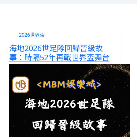
2026世界盃
海地2026世足隊回歸晉級故
事：時隔52年再戰世界盃舞台