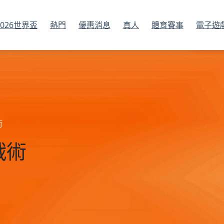
2026世界盃
熱門
優惠消息
真人
體育賽事
電子遊
術
戰術