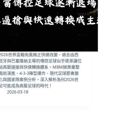
2026世界盃戰術風格正快速改變，過去由西
班牙與巴塞隆納主導的傳控足球似乎逐漸讓位
給高壓逼搶與快速轉換體系。MBM娛樂彙整
戰術演進、4-3-3陣型運作、現代足球節奏變
化與國家隊案例分析，深入解析為何2026世
足可能成為高壓足球的時代！
2026-03-18