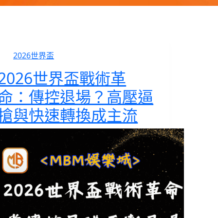
2026世界盃
2026世界盃戰術革
命：傳控退場？高壓逼
搶與快速轉換成主流