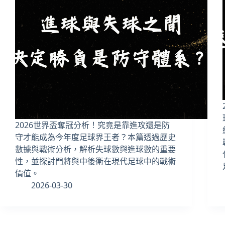
2026世界盃奪冠分析！究竟是靠進攻還是防
守才能成為今年度足球界王者？本篇透過歷史
數據與戰術分析，解析失球數與進球數的重要
性，並探討門將與中後衛在現代足球中的戰術
價值。
2026-03-30