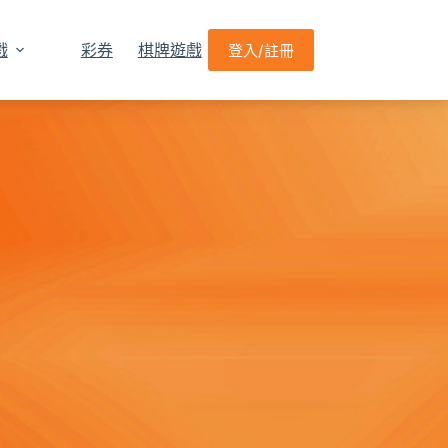
戲
彩券
棋牌遊戲
登入/註冊