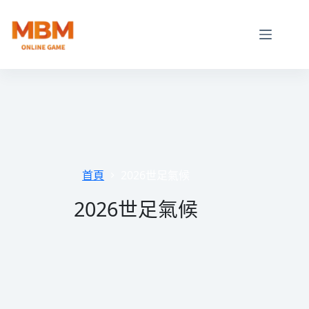
跳
至
主
要
內
容
首頁
2026世足氣候
2026世足氣候