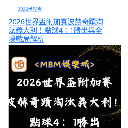
2026世界盃
2026世界盃附加賽波赫奇蹟淘
汰義大利！點球4：1勝出與全
場戰局解析