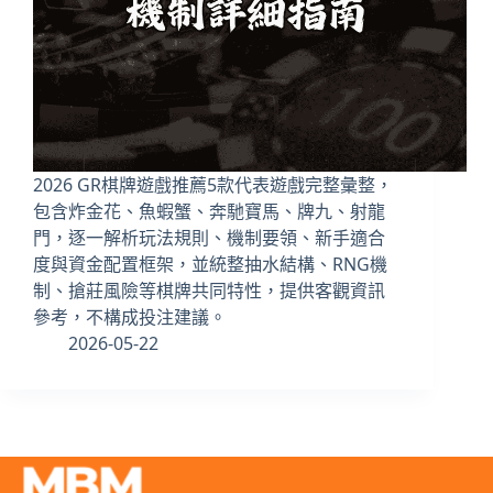
2026 GR棋牌遊戲推薦5款代表遊戲完整彙整，
包含炸金花、魚蝦蟹、奔馳寶馬、牌九、射龍
門，逐一解析玩法規則、機制要領、新手適合
度與資金配置框架，並統整抽水結構、RNG機
制、搶莊風險等棋牌共同特性，提供客觀資訊
參考，不構成投注建議。
2026-05-22