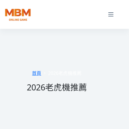
跳
至
主
要
內
容
首頁
2026老虎機推薦
2026老虎機推薦