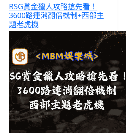
RSG賞金獵人攻略搶先看！
3600路連消翻倍機制+西部主
題老虎機