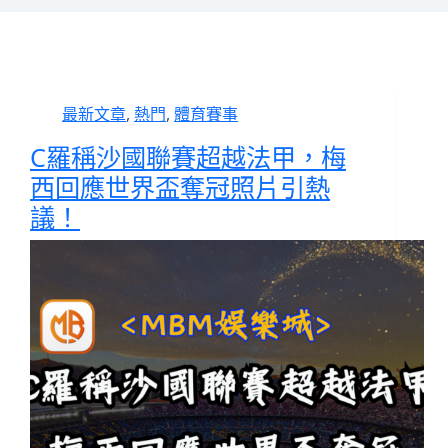
最新文章
,
熱門
,
體育賽事
C羅稱沙國聯賽超越法甲，梅
西回應世界盃奪冠照片引熱
議！