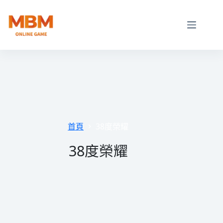
跳
至
主
要
內
容
首頁
38度榮耀
38度榮耀