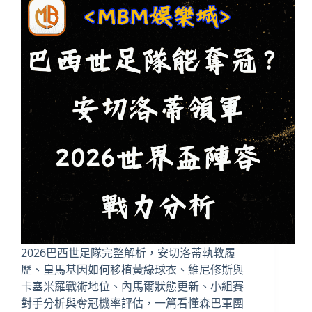
2026巴西世足隊完整解析，安切洛蒂執教履
歷、皇馬基因如何移植黃綠球衣、維尼修斯與
卡塞米羅戰術地位、內馬爾狀態更新、小組賽
對手分析與奪冠機率評估，一篇看懂森巴軍團