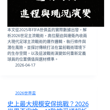
本文從2025年FIFA世俱盃的實際數據出發，解
析2026世足主流戰術，高位壓迫與邊衛內收兩
大現代足球主流戰術的運作邏輯、執行條件與
潛在風險，並探討傳統打法在當前戰術環境下
的生存空間，以及這波戰術演變如何重新定義
球員的位置價值與選材標準。
2026-04-17
2026世界盃
史上最大規模安保挑戰？2026