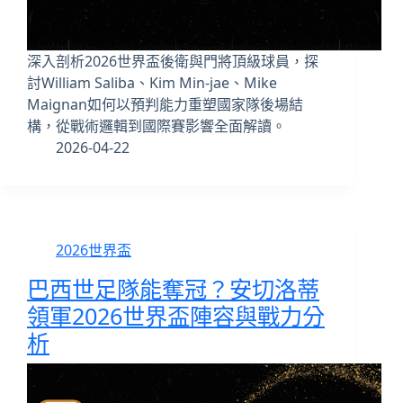
深入剖析2026世界盃後衛與門將頂級球員，探
討William Saliba、Kim Min-jae、Mike
Maignan如何以預判能力重塑國家隊後場結
構，從戰術邏輯到國際賽影響全面解讀。
2026-04-22
2026世界盃
巴西世足隊能奪冠？安切洛蒂
領軍2026世界盃陣容與戰力分
析