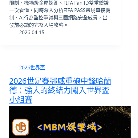
限制、機場級金屬探測、FIFA Fan ID雙重驗證
一次看懂，同時深入分析FIFA PASS邊境串接機
制、AI行為監控爭議與三國網路安全威脅，出
發前必讀的完整入場攻略。
2026-04-15
2026世界盃
2026世足賽挪威重砲中鋒哈蘭
德：強大的終結力闖入世界盃
小組賽