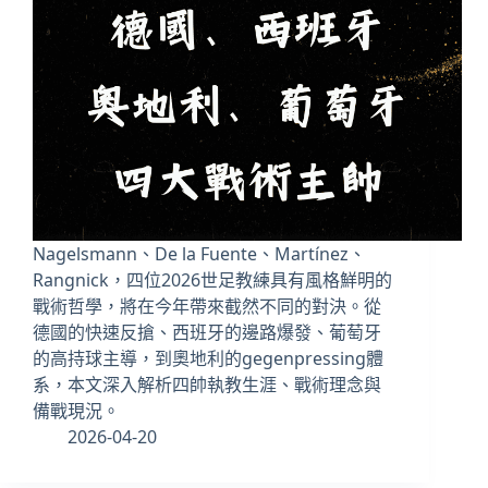
Nagelsmann、De la Fuente、Martínez、
Rangnick，四位2026世足教練具有風格鮮明的
戰術哲學，將在今年帶來截然不同的對決。從
德國的快速反搶、西班牙的邊路爆發、葡萄牙
的高持球主導，到奧地利的gegenpressing體
系，本文深入解析四帥執教生涯、戰術理念與
備戰現況。
2026-04-20