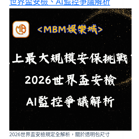
世界盃安檢、AI監控爭議解析
2026世界盃安檢規定全解析，關於透明包尺寸