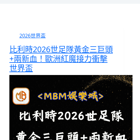
2026世界盃
比利時2026世足隊黃金三巨頭
+兩新血！歐洲紅魔接力衝擊
世界盃