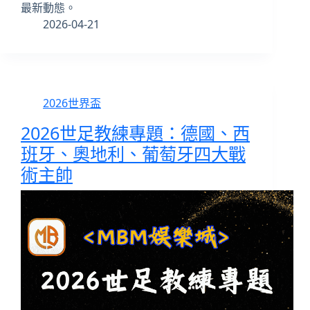
最新動態。
2026-04-21
2026世界盃
2026世足教練專題：德國、西
班牙、奧地利、葡萄牙四大戰
術主帥