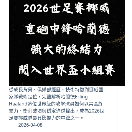
從成長背景、俱樂部經歷、技術特徵到挪威國
家隊戰術定位，完整解析哈蘭德Erling
Haaland這位世界級的攻擊球員如何以禁區終
結力、衝刺破壞與穩定進球輸出，成為2026世
足賽挪威隊最具影響力的中鋒之一。
2026-04-08